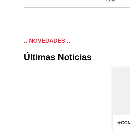
Título
.. NOVEDADES ..
Últimas Noticias
✈️CO